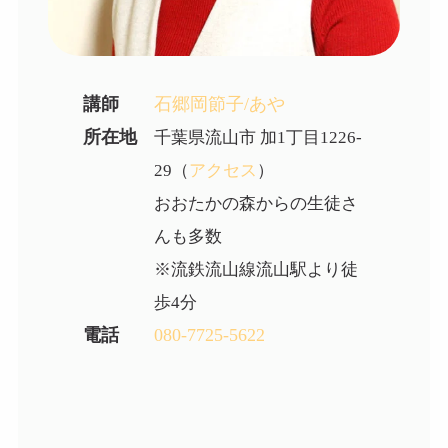
講師
石郷岡節子/あや
所在地
千葉県流山市 加1丁目1226-
29（
アクセス
）
おおたかの森からの生徒さ
んも多数
※流鉄流山線流山駅より徒
歩4分
電話
080-7725-5622