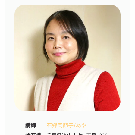
講師
石郷岡節子/あや